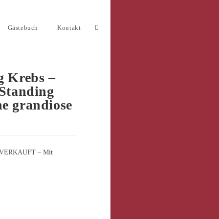
Gästebuch
Kontakt
Website-
Suche
g Krebs –
Standing
umschalten
ne grandiose