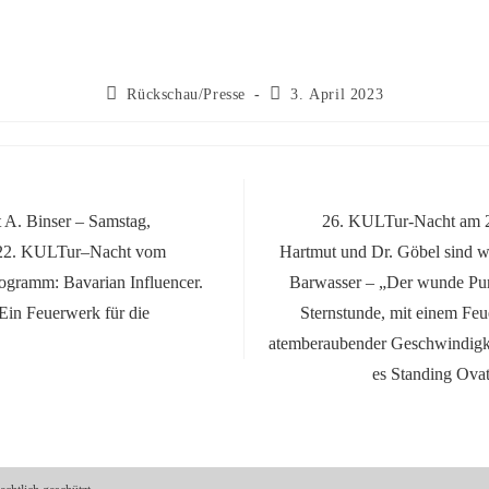
Beitrags-
Beitrag
Rückschau/Presse
3. April 2023
Kategorie:
veröffentlicht:
 Binser – Samstag,
26. KULTur-Nacht am 2
 22. KULTur–Nacht vom
Hartmut und Dr. Göbel sind w
ogramm: Bavarian Influencer.
Barwasser – „Der wunde Pu
Ein Feuerwerk für die
Sternstunde, mit einem Fe
atemberaubender Geschwindigk
es Standing Ovat