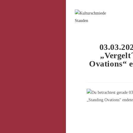
Zum
Inhalt
springen
03.03.20
„Vergel
Ovations“ e