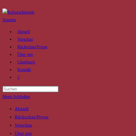
Zum
Inhalt
springen
Aktuell
Vorschau
Rückschau/Presse
Über uns
Gästebuch
Kontakt
Website-
Suche
Press
umschalten
Escape
Menü
Schließen
to
Aktuell
close
Rückschau/Presse
the
Vorschau
search
Über uns
panel.