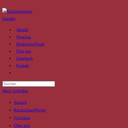
Zum
Inhalt
springen
Aktuell
Vorschau
Rückschau/Presse
Über uns
Gästebuch
Kontakt
Website-
Suche
Press
umschalten
Escape
Menü
Schließen
to
Aktuell
close
Rückschau/Presse
the
Vorschau
search
Über uns
panel.