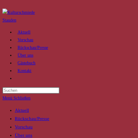
Zum
Inhalt
springen
Aktuell
Vorschau
Rückschau/Presse
Über uns
Gästebuch
Kontakt
Website-
Suche
Press
umschalten
Escape
Menü
Schließen
to
Aktuell
close
Rückschau/Presse
the
Vorschau
search
Über uns
panel.