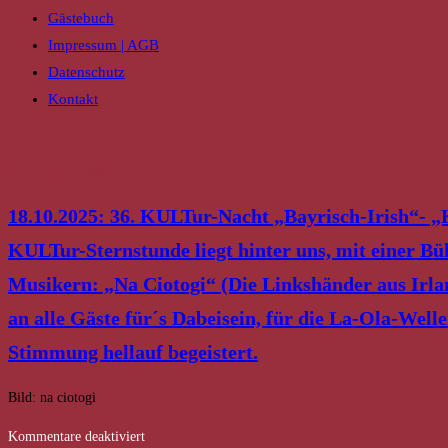
Gästebuch
Impressum | AGB
Datenschutz
Kontakt
Rückschau/Presse
18.10.2025: 36. KULTur-Nacht „Bayrisch-Irish“- „
KULTur-Sternstunde liegt hinter uns, mit einer B
Musikern: „Na Ciotogi“ (Die Linkshänder aus Irla
an alle Gäste für´s Dabeisein, für die La-Ola-Wel
Stimmung hellauf begeistert.
Bild: na ciotogi
für
Kommentare deaktiviert