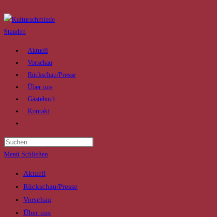
Zum
Inhalt
springen
Aktuell
Vorschau
Rückschau/Presse
Über uns
Gästebuch
Kontakt
Website-
Suche
Press
umschalten
Escape
Menü
Schließen
to
Aktuell
close
Rückschau/Presse
the
Vorschau
search
Über uns
panel.